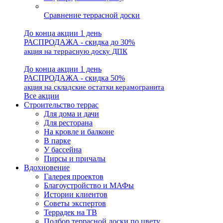
Сравнение террасной доски
До конца акции 1 день
РАСПРОДАЖА - скидка до 30%
акция на террасную доску ДПК
До конца акции 1 день
РАСПРОДАЖА - скидка 50%
акция на складские остатки керамогранита
Все акции
Строительство террас
Для дома и дачи
Для ресторана
На кровле и балконе
В парке
У бассейна
Пирсы и причалы
Вдохновение
Галерея проектов
Благоустройство и МАФы
Истории клиентов
Советы экспертов
Террадек на ТВ
Подбор террасной доски по цвету