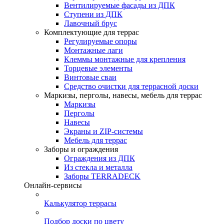
Вентилируемые фасады из ДПК
Ступени из ДПК
Лавочный брус
Комплектующие для террас
Регулируемые опоры
Монтажные лаги
Клеммы монтажные для крепления
Торцевые элементы
Винтовые сваи
Средство очистки для террасной доски
Маркизы, перголы, навесы, мебель для террас
Маркизы
Перголы
Навесы
Экраны и ZIP-системы
Мебель для террас
Заборы и ограждения
Ограждения из ДПК
Из стекла и металла
Заборы TERRADECK
Онлайн-сервисы
Калькулятор террасы
Подбор доски по цвету