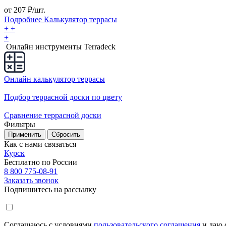
от
207
₽/шт.
Подробнее
Калькулятор
террасы
+
+
+
Онлайн инструменты Terradeck
Онлайн калькулятор террасы
Подбор террасной доски по цвету
Сравнение террасной доски
Фильтры
Применить
Сбросить
Как с нами связаться
Курск
Бесплатно по России
8 800 775-08-91
Заказать звонок
Подпишитесь на рассылку
Соглашаюсь с условиями
пользовательского соглашения
и даю 