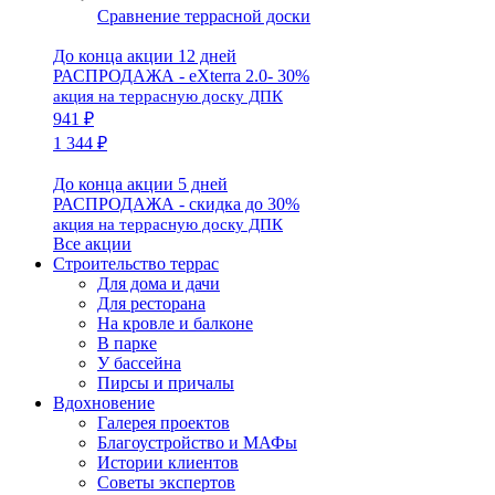
Сравнение террасной доски
До конца акции 12 дней
РАСПРОДАЖА - eXterra 2.0- 30%
акция на террасную доску ДПК
941 ₽
1 344 ₽
До конца акции 5 дней
РАСПРОДАЖА - скидка до 30%
акция на террасную доску ДПК
Все акции
Строительство террас
Для дома и дачи
Для ресторана
На кровле и балконе
В парке
У бассейна
Пирсы и причалы
Вдохновение
Галерея проектов
Благоустройство и МАФы
Истории клиентов
Советы экспертов