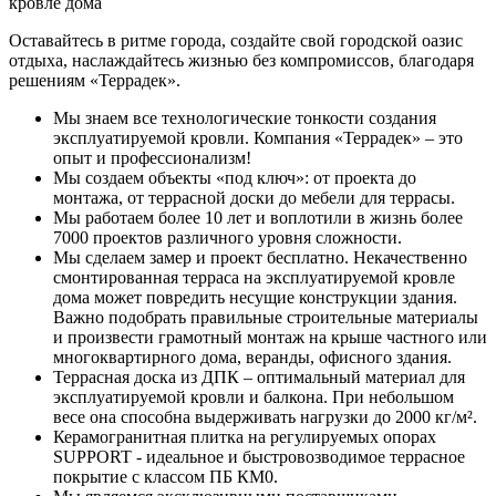
кровле дома
Оставайтесь в ритме города, создайте свой городской оазис
отдыха, наслаждайтесь жизнью без компромиссов, благодаря
решениям «Террадек».
Мы знаем все технологические тонкости создания
эксплуатируемой кровли. Компания «Террадек» – это
опыт и профессионализм!
Мы создаем объекты «под ключ»: от проекта до
монтажа, от террасной доски до мебели для террасы.
Мы работаем более 10 лет и воплотили в жизнь более
7000 проектов различного уровня сложности.
Мы сделаем замер и проект бесплатно. Некачественно
смонтированная терраса на эксплуатируемой кровле
дома может повредить несущие конструкции здания.
Важно подобрать правильные строительные материалы
и произвести грамотный монтаж на крыше частного или
многоквартирного дома, веранды, офисного здания.
Террасная доска из ДПК – оптимальный материал для
эксплуатируемой кровли и балкона. При небольшом
весе она способна выдерживать нагрузки до 2000 кг/м².
Керамогранитная плитка на регулируемых опорах
SUPPORT - идеальное и быстровозводимое террасное
покрытие с классом ПБ КМ0.