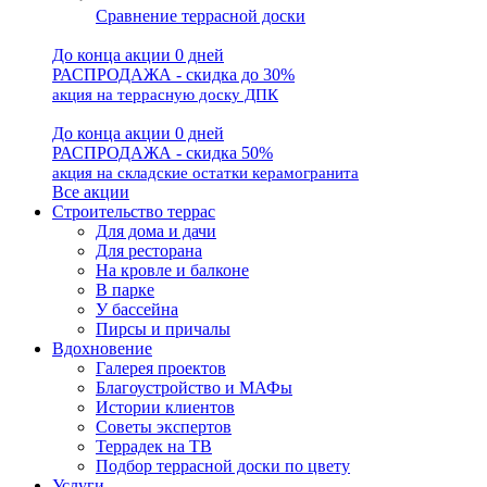
Сравнение террасной доски
До конца акции 0 дней
РАСПРОДАЖА - скидка до 30%
акция на террасную доску ДПК
До конца акции 0 дней
РАСПРОДАЖА - скидка 50%
акция на складские остатки керамогранита
Все акции
Строительство террас
Для дома и дачи
Для ресторана
На кровле и балконе
В парке
У бассейна
Пирсы и причалы
Вдохновение
Галерея проектов
Благоустройство и МАФы
Истории клиентов
Советы экспертов
Террадек на ТВ
Подбор террасной доски по цвету
Услуги