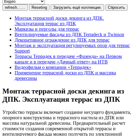
Сбросить
Монтаж террасной доски декинга из ДПК.
Эксплуатация террас из ДПК
Маркизы и перголы для террас
Вентилируемые фасады из ДПК Terradeck и Twinson
Декоративное ограждение из ДПК для террас
Монтаж и эксплуатация регулируемых опор для террас
Support
Террасы Террадек в передаче «Фазенда» на Первом
канале и в передаче «Дачный ответ» на НТВ
Видеофильм о компании «Террадек»
Применение террасной доски из ДПК и массива
древесины
Монтаж террасной доски декинга из
ДПК. Эксплуатация террас из ДПК
Утройство террасы включает создание несущего фундамента,
опорного конструктива и террасного настила из ДПК или
массива натуральной древесины. Предварительный расчет
стоимости создания современной открытой террасы и
вентилируемого фасада можно получить по электронной