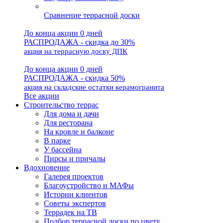
Сравнение террасной доски
До конца акции 0 дней
РАСПРОДАЖА - скидка до 30%
акция на террасную доску ДПК
До конца акции 0 дней
РАСПРОДАЖА - скидка 50%
акция на складские остатки керамогранита
Все акции
Строительство террас
Для дома и дачи
Для ресторана
На кровле и балконе
В парке
У бассейна
Пирсы и причалы
Вдохновение
Галерея проектов
Благоустройство и МАФы
Истории клиентов
Советы экспертов
Террадек на ТВ
Подбор террасной доски по цвету