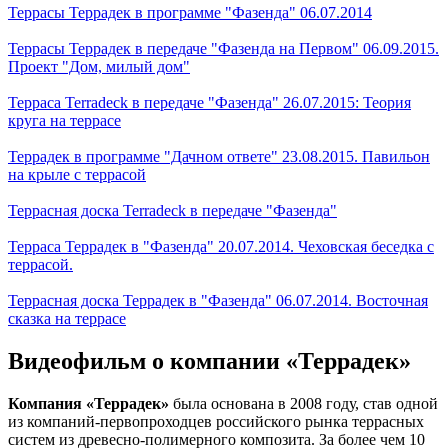
Террасы Террадек в программе "Фазенда" 06.07.2014
Террасы Террадек в передаче "Фазенда на Первом" 06.09.2015.
Проект "Дом, милый дом"
Терраса Terradeck в передаче "Фазенда" 26.07.2015: Теория
круга на террасе
Террадек в программе "Дачном ответе" 23.08.2015. Павильон
на крыле с террасой
Террасная доска Terradeck в передаче "Фазенда"
Терраса Террадек в "Фазенда" 20.07.2014. Чеховская беседка с
террасой.
Террасная доска Террадек в "Фазенда" 06.07.2014. Восточная
сказка на террасе
Видеофильм о компании «Террадек»
Компания «Террадек»
была основана в 2008 году, став одной
из компаний-первопроходцев российского рынка террасных
систем из древесно-полимерного композита. За более чем 10