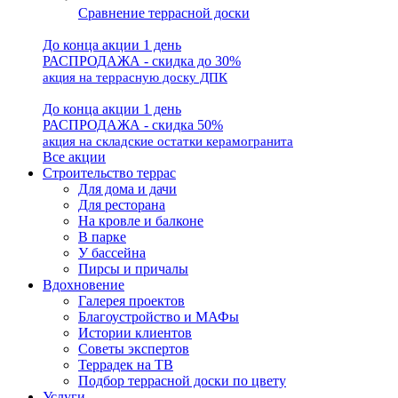
Сравнение террасной доски
До конца акции 1 день
РАСПРОДАЖА - скидка до 30%
акция на террасную доску ДПК
До конца акции 1 день
РАСПРОДАЖА - скидка 50%
акция на складские остатки керамогранита
Все акции
Строительство террас
Для дома и дачи
Для ресторана
На кровле и балконе
В парке
У бассейна
Пирсы и причалы
Вдохновение
Галерея проектов
Благоустройство и МАФы
Истории клиентов
Советы экспертов
Террадек на ТВ
Подбор террасной доски по цвету
Услуги