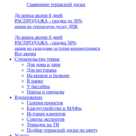
Сравнение террасной доски
До конца акции 0 дней
РАСПРОДАЖА - скидка до 30%
акция на террасную доску ДПК
До конца акции 0 дней
РАСПРОДАЖА - скидка 50%
акция на складские остатки керамогранита
Все акции
Строительство террас
Для дома и дачи
Для ресторана
На кровле и балконе
В парке
У бассейна
Пирсы и причалы
Вдохновение
Галерея проектов
Благоустройство и МАФы
Истории клиентов
Советы экспертов
Террадек на ТВ
Подбор террасной доски по цвету
Услуги